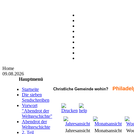
Home
09.08.2026
Hauptmenü
Philadel
Startseite
Christliche Gemeinde wohin?
Die sieben
Sendschreiben
Vorwort
"Abendrot der
Weltgeschichte"
Abendrot der
Weltgeschichte
Jahresansicht
Monatsansicht
Woc
2. Teil