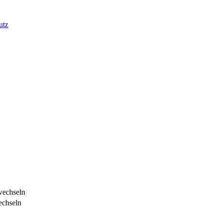
utz
chseln