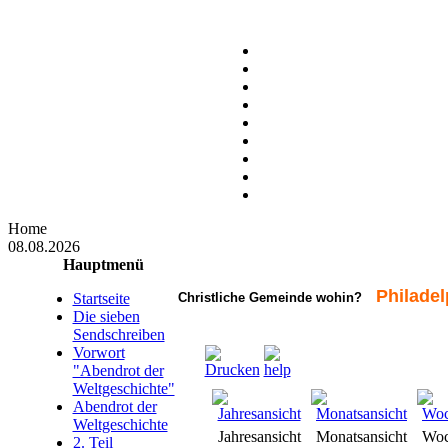
Home
08.08.2026
Hauptmenü
Philadel
Startseite
Christliche Gemeinde wohin?
Die sieben
Sendschreiben
Vorwort
"Abendrot der
Weltgeschichte"
Abendrot der
Weltgeschichte
Jahresansicht
Monatsansicht
Woc
2. Teil